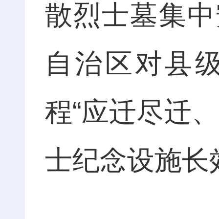
散烈士墓集中
自治区对县
程“应迁尽迁
士纪念设施长