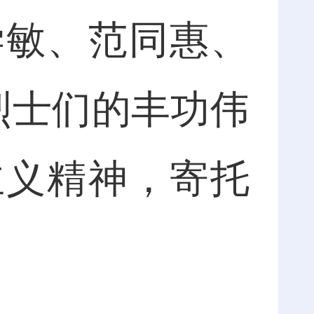
学敏、范同惠、
烈士们的丰功伟
主义精神，寄托