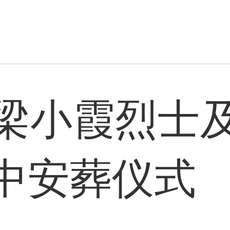
梁小霞烈士
中安葬仪式