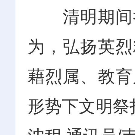
清明期间举
为，弘扬英烈
藉烈属、教育
形势下文明祭