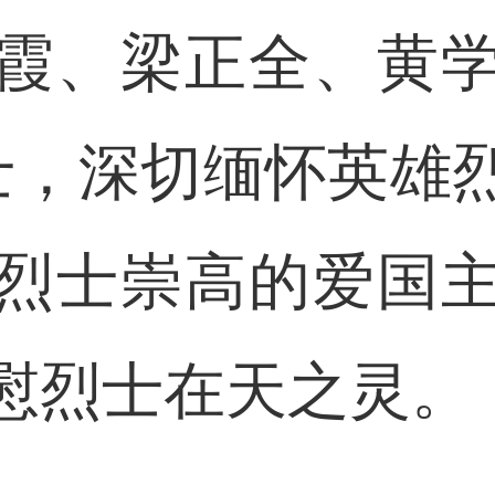
霞、梁正全、黄
士，深切缅怀英雄
烈士崇高的爱国
慰烈士在天之灵。