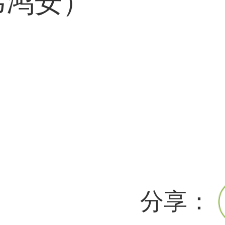
韦鸿安）
分享：