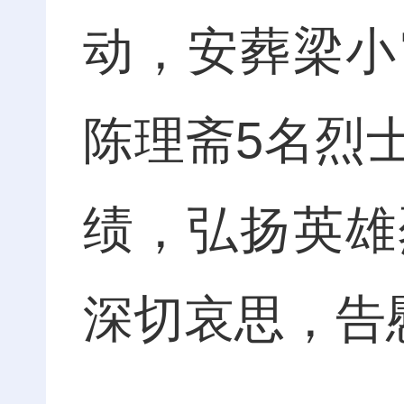
动，安葬梁小
陈理斋5名烈
绩，弘扬英雄
深切哀思，告