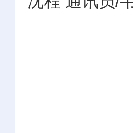
沈程 通讯员/