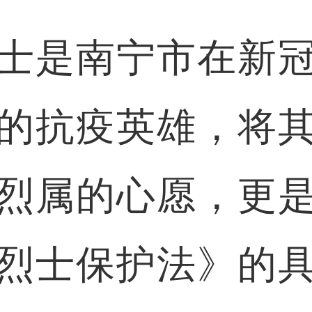
是南宁市在新冠
的抗疫英雄，将
烈属的心愿，更
烈士保护法》的