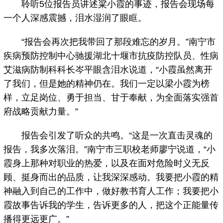
聆听5位报告员讲述粱小霞的事迹，报告会现场每
一个人深感震撼，泪水湿润了眼眶。
“报告会再次把我带回了那段难忘的岁月。”南宁市
疾病预防控制中心驰援湖北十堰市抗疫防控队员、性病
艾滋病防制科科长岑平眼含泪水说道，“小霞虽然离开
了我们，但是她的精神仍在。我们一定以梁小霞为榜
样，立足岗位、勇于担当、甘于奉献，为全面落实强首
府战略贡献力量。”
报告会引发了听众的共鸣。“这是一次直击灵魂的
报告，我多次落泪。”南宁市三职校老师廖宁说道，“小
霞身上那种对职业的热爱，以及在面对危险时义无反
顾、挺身而出的品质，让我深深感动。我要把小霞的精
神融入到自己的工作中，做好教书育人工作；我要把小
霞故事告诉我的学生，告诉更多的人，把这个正能量传
播得更远更广。”