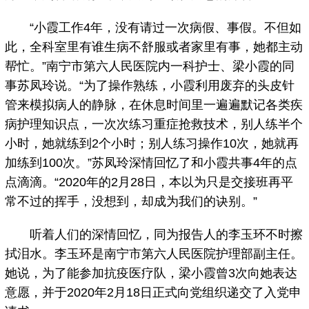
“小霞工作4年，没有请过一次病假、事假。不但如
此，全科室里有谁生病不舒服或者家里有事，她都主动
帮忙。”南宁市第六人民医院内一科护士、梁小霞的同
事苏凤玲说。“为了操作熟练，小霞利用废弃的头皮针
管来模拟病人的静脉，在休息时间里一遍遍默记各类疾
病护理知识点，一次次练习重症抢救技术，别人练半个
小时，她就练到2个小时；别人练习操作10次，她就再
加练到100次。”苏凤玲深情回忆了和小霞共事4年的点
点滴滴。“2020年的2月28日，本以为只是交接班再平
常不过的挥手，没想到，却成为我们的诀别。”
听着人们的深情回忆，同为报告人的李玉环不时擦
拭泪水。李玉环是南宁市第六人民医院护理部副主任。
她说，为了能参加抗疫医疗队，梁小霞曾3次向她表达
意愿，并于2020年2月18日正式向党组织递交了入党申