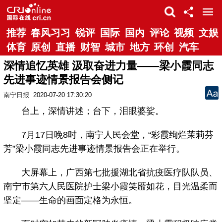
推荐
春风习习
锐评
国际
国内
评论
视频
文娱
体育
原创
直播
财智
城市
地方
环创
汽车
深情追忆英雄 汲取奋进力量——梁小霞同志
先进事迹情景报告会侧记
南宁日报
2020-07-20 17:30:20
台上，深情讲述；台下，泪眼婆娑。
7月17日晚8时，南宁人民会堂，“彩霞绚烂茉莉芬
芳”梁小霞同志先进事迹情景报告会正在举行。
大屏幕上，广西第七批援湖北省抗疫医疗队队员、
南宁市第六人民医院护士梁小霞笑靥如花，目光温柔而
坚定——生命的画面定格为永恒。