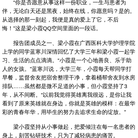
“你是否愿意从事这样一份职业，一生与患者为
伴，无论白天还是黑夜，始终在线，你愿意吗？是的。
从选择的那一刻起，我便是真的爱上了它，不后
悔！”这是梁小霞QQ空间里面的一段话。
报告团成员之一、梁小霞在广西医科大学护理学院
上学的同学蓝寒川深情回忆了大学三年和梁小霞一起学
习、生活的点点滴滴。“小霞是一个心地善良、乐于助
人的女孩。”蓝寒川说，大学三年，小霞每天帮同学打
早餐，监督舍友把宿舍整理干净，拿着桶帮舍友到水房
排队……虽然都是微不足道的小事，但小霞坚持了3
年，从不间断。“以前我觉得英雄离我很远，是你让我
看到了原来英雄就在身边，你就是英雄的模样：在最华
彩的青春年华，用毕生的努力去追求生命的绽放。”
梁小霞坚持从小事做起，把爱倾注在每一名患者的
身上，刻苦钻研技术，只为了减轻病患的痛苦。