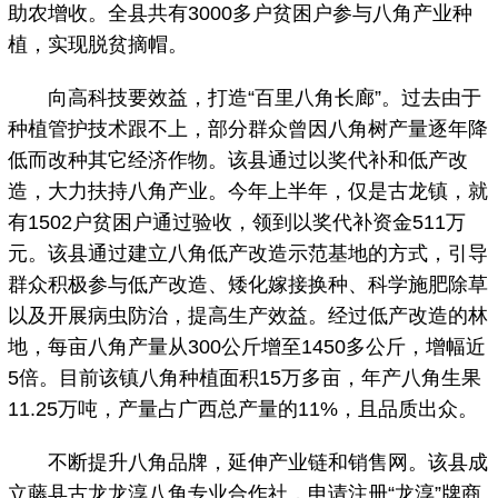
助农增收。全县共有3000多户贫困户参与八角产业种
植，实现脱贫摘帽。
向高科技要效益，打造“百里八角长廊”。过去由于
种植管护技术跟不上，部分群众曾因八角树产量逐年降
低而改种其它经济作物。该县通过以奖代补和低产改
造，大力扶持八角产业。今年上半年，仅是古龙镇，就
有1502户贫困户通过验收，领到以奖代补资金511万
元。该县通过建立八角低产改造示范基地的方式，引导
群众积极参与低产改造、矮化嫁接换种、科学施肥除草
以及开展病虫防治，提高生产效益。经过低产改造的林
地，每亩八角产量从300公斤增至1450多公斤，增幅近
5倍。目前该镇八角种植面积15万多亩，年产八角生果
11.25万吨，产量占广西总产量的11%，且品质出众。
不断提升八角品牌，延伸产业链和销售网。该县成
立藤县古龙龙淳八角专业合作社，申请注册“龙淳”牌商