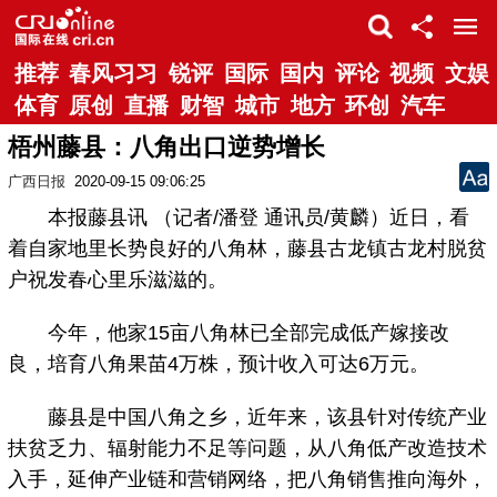
推荐
春风习习
锐评
国际
国内
评论
视频
文娱
体育
原创
直播
财智
城市
地方
环创
汽车
梧州藤县：八角出口逆势增长
广西日报
2020-09-15 09:06:25
本报藤县讯 （记者/潘登 通讯员/黄麟）近日，看
着自家地里长势良好的八角林，藤县古龙镇古龙村脱贫
户祝发春心里乐滋滋的。
今年，他家15亩八角林已全部完成低产嫁接改
良，培育八角果苗4万株，预计收入可达6万元。
藤县是中国八角之乡，近年来，该县针对传统产业
扶贫乏力、辐射能力不足等问题，从八角低产改造技术
入手，延伸产业链和营销网络，把八角销售推向海外，