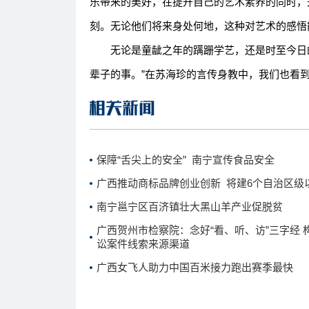
乐带来的美好，在提升自己的艺术素养的同时，
刻。无论他们将来身处何地，这种对艺术的感悟
无论是童龇之年的蹒跚学艺，还是时至今日的
辈子的事。”在苏海珍的言传身教中，我们也看
保障“舌尖上的安全” 南宁宣传食品安全
广西推动商标品牌创业创新 将建6个自治区级
南宁邕宁区百济镇壮大黑山羊产业促脱贫
广西贺州市检察院：念好“看、听、访”三字经 
讼案件线索来源渠道
广西女飞人助力中国百米接力跑出赛季最快