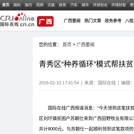
首页
国际
国内
视频
文娱
体育
汽车
城市
环球创业
环球财智
教
广西要闻
热门文章
政务参考
八桂
您的位置：
首页
>
广西要闻
青秀区“种养循环”模式帮扶
2018-02-10 17:41:54
|
来源：国际在线
|
编辑
国际在线广西频道消息：“今天领到这笔扶贫和
区刘圩镇贫困户苏朝仕来到广西田野牧业有限公司
共计8000元。与苏朝仕一起顺利领到这笔款项