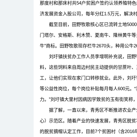
那度村和那床村共54户贫困户签约认领养殖特色
济发展资金入股公司，每年分红1.5万元，解决
截至目前，田野牧歌核心区已流转土地5000多
门塔尔、安格斯、利木赞、夏南牛、隆林黄牛等
牛”商标。田野牧歌现存栏牛2670头，种用公牛
刘圩镇扶贫办工作人员李增明补充说，田野牧
料，这些饲料来自周边村民主动提供的甘蔗叶、
工，让他们实现在家门口转移就业。此外，刘圩
等公益性岗位，每个岗位补贴每月每人600元
力。”刘圩镇大里村因病因学致贫的玉有街笑称
据了解，一直以来，青秀区不断推进农业产业
心）示范区。随着产业的快速发展，青秀区脱贫攻坚
的脱贫摘帽认定工作，目前7个贫困村（含201