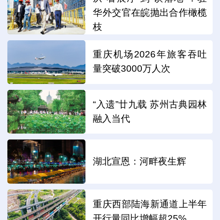
华外交官在皖抛出合作橄榄
枝
重庆机场2026年旅客吞吐
量突破3000万人次
“入遗”廿九载 苏州古典园林
融入当代
湖北宣恩：河畔夜生辉
重庆西部陆海新通道上半年
开行量同比增幅超25%