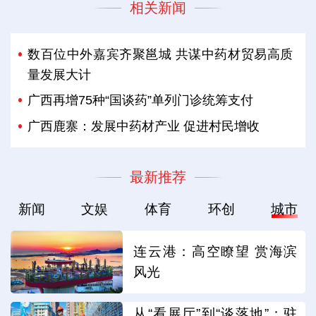
相关新闻
数百位中外嘉宾齐聚邕城 共谋中药材贸易高质
量发展大计
广西再增75种“国谈药”单列门诊统筹支付
广西鹿寨：发展中药材产业 促进村民增收
最新推荐
新闻
文娱
体育
环创
城市
连云港：高空瞭望 赏海滨
风光
从“看展厅”到“谈落地”：驻