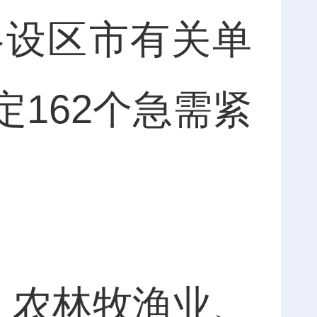
各设区市有关单
162个急需紧
农林牧渔业、