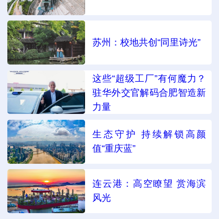
苏州：校地共创“同里诗光”
这些“超级工厂”有何魔力？
驻华外交官解码合肥智造新
力量
生态守护 持续解锁高颜
值“重庆蓝”
连云港：高空瞭望 赏海滨
风光