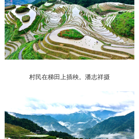
村民在梯田上插秧。潘志祥摄