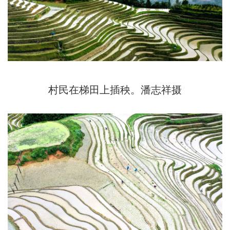
村民在梯田上插秧。潘志祥摄