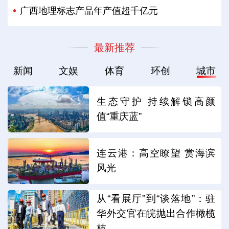
广西地理标志产品年产值超千亿元
最新推荐
新闻
文娱
体育
环创
城市
生态守护 持续解锁高颜
值“重庆蓝”
连云港：高空瞭望 赏海滨
风光
从“看展厅”到“谈落地”：驻
华外交官在皖抛出合作橄榄
枝