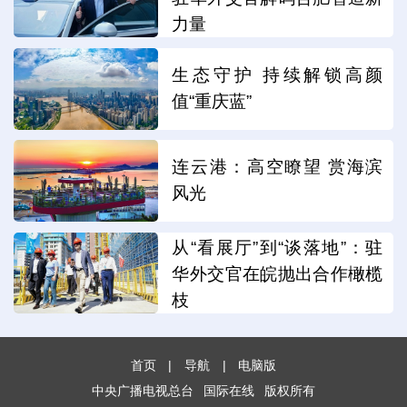
力量
生态守护 持续解锁高颜
值“重庆蓝”
连云港：高空瞭望 赏海滨
风光
从“看展厅”到“谈落地”：驻
华外交官在皖抛出合作橄榄
枝
首页
|
导航
|
电脑版
中央广播电视总台
国际在线
版权所有