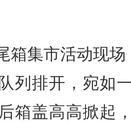
集市活动现场，
队列排开，宛如
后箱盖高高掀起