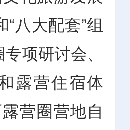
和“八大配套”组
圈专项研讨会、
和露营住宿体
西露营圈营地自