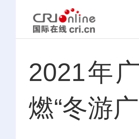
2021
燃“冬游广