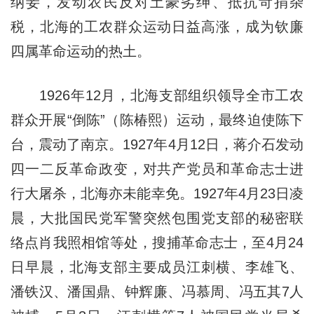
纳妾，发动农民反对土豪劣绅、抵抗苛捐杂
税，北海的工农群众运动日益高涨，成为钦廉
四属革命运动的热土。
1926年12月，北海支部组织领导全市工农
群众开展“倒陈”（陈椿熙）运动，最终迫使陈下
台，震动了南京。1927年4月12日，蒋介石发动
四一二反革命政变，对共产党员和革命志士进
行大屠杀，北海亦未能幸免。1927年4月23日凌
晨，大批国民党军警突然包围党支部的秘密联
络点肖我照相馆等处，搜捕革命志士，至4月24
日早晨，北海支部主要成员江刺横、李雄飞、
潘铁汉、潘国鼎、钟辉廉、冯慕周、冯五其7人