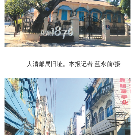
大清邮局旧址。本报记者 蓝永前/摄