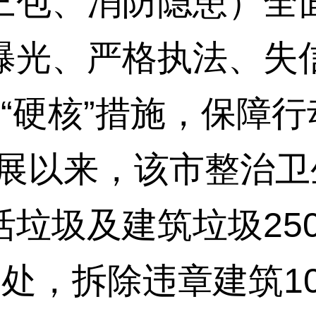
三包、消防隐患）全
曝光、严格执法、失
“硬核”措施，保障行
展以来，该市整治卫生
垃圾及建筑垃圾250
0处，拆除违章建筑10