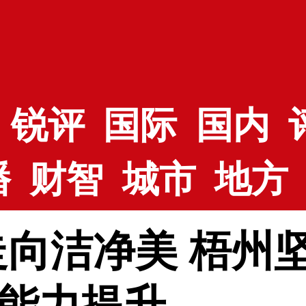
锐评
国际
国内
播
财智
城市
地方
走向洁净美 梧州
能力提升