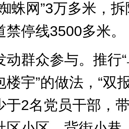
蜘蛛网”3万多米，拆除
禁停线3500多米。
群众参与。推行“
楼宇”的做法，“双
少于2名党员干部，
社区小区、背街小巷