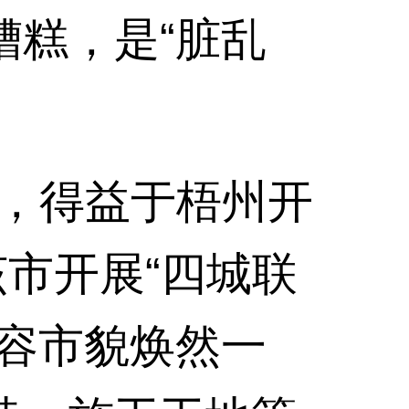
糟糕，是“脏乱
”，得益于梧州开
该市开展“四城联
市容市貌焕然一