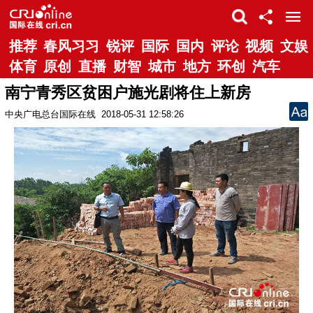
推荐
春风习习
锐评
国际
国内
评论
视频
文娱
体育
原创
直播
财智
城市
地方
环创
汽车
南宁青秀区贫困户施光剧将住上新房
中央广电总台国际在线
2018-05-31 12:58:26