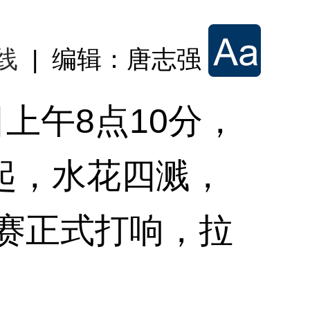
线
| 编辑：唐志强
上午8点10分，
起，水花四溅，
比赛正式打响，拉