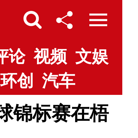
评论
视频
文娱
环创
汽车
球锦标赛在梧