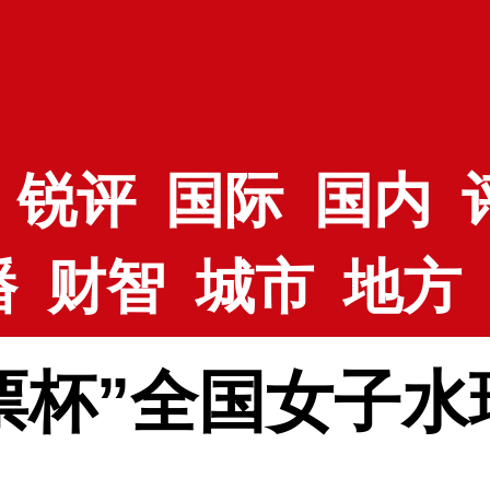
锐评
国际
国内
播
财智
城市
地方
票杯”全国女子水