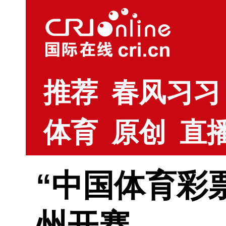
推荐
春风习习
体育
原创
直
“中国体育彩
州开赛